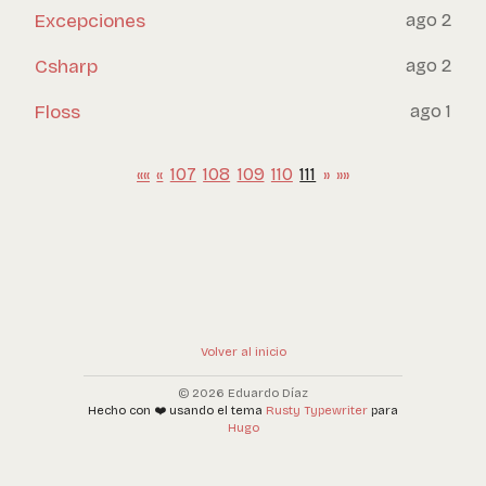
Excepciones
ago 2
Csharp
ago 2
Floss
ago 1
««
«
107
108
109
110
111
»
»»
Volver al inicio
© 2026 Eduardo Díaz
Hecho con ❤️ usando el tema
Rusty Typewriter
para
Hugo