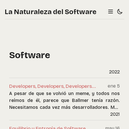
La Naturaleza del Software
Software
2022
Developers, Developers, Developers...
ene 5
A pesar de que se volvió un meme, y todos nos
reímos de él, parece que Ballmer tenía razón.
Necesitamos cada vez más desarrolladores. Más
y más, y no parece que esa necesidad vaya a bajar
2021
en muchos años, a pesar de las heroicas
afirmaciones de los fans del Low Code y del No
Equilibrio y Entropía de Software
may 16