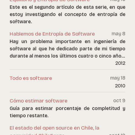
Code, y de los recientes desarrollos de
Este es el segundo artículo de esta serie, en que
programación automática usando IA.
estoy investigando el concepto de entropía de
software.
Hablemos de Entropía de Software
may 8
Hay un problema importante en ingeniería de
software al que he dedicado parte de mi tiempo
durante al menos los últimos cuatro o cinco años.
Se trata de una idea, o intuición que por ahora
2012
vamos a denominar “entropía de software”. Y
para motivar la conversación les mostraré
Todo es software
may 18
algunos tweets y memes:
2010
Cómo estimar software
oct 9
Guía para estimar porcentaje de completitud y
tiempo restante.
El estado del open source en Chile, la