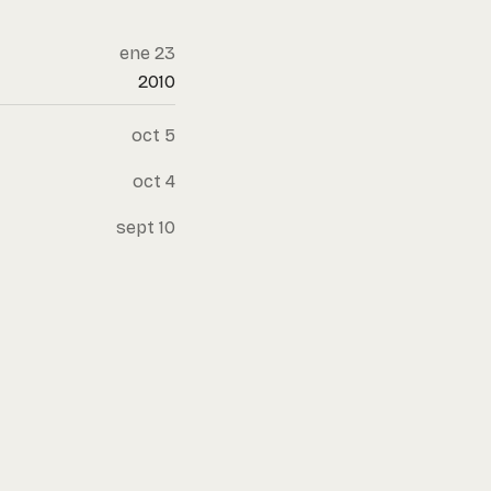
ene 23
2010
oct 5
oct 4
sept 10