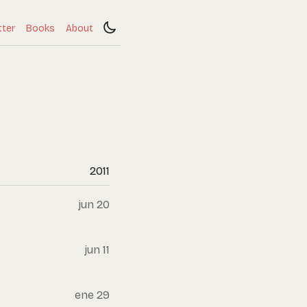
tter
Books
About
2011
jun 20
jun 11
ene 29