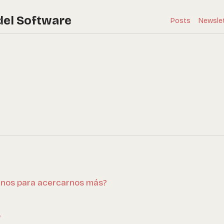
del Software
Posts
Newsle
rnos para acercarnos más?
o