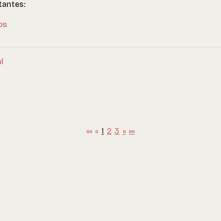
tantes:
os
l
««
«
1
2
3
»
»»