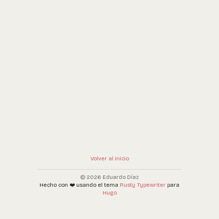
más que en el desempeño.
Volver al inicio
© 2026 Eduardo Díaz
Hecho con ❤️ usando el tema
Rusty Typewriter
para
Hugo