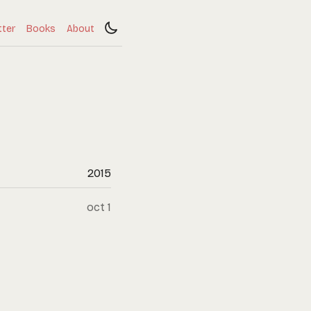
tter
Books
About
2015
oct 1