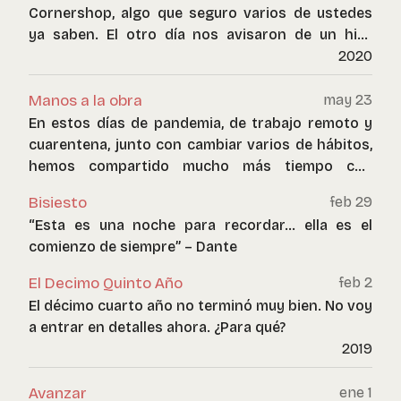
Cornershop, algo que seguro varios de ustedes
ya saben. El otro día nos avisaron de un hito
particular para Chile, en el canal respectivo de
2020
Slack, junto con las felicitaciones uno de los
comentarios de un compañero fue: “antes too
Manos a la obra
may 23
esto era campo” :smile:.
En estos días de pandemia, de trabajo remoto y
cuarentena, junto con cambiar varios de hábitos,
hemos compartido mucho más tiempo con
nuestras familias. Lo que es el lado positivo de
Bisiesto
feb 29
toda esta situación.
“Esta es una noche para recordar… ella es el
comienzo de siempre” – Dante
El Decimo Quinto Año
feb 2
El décimo cuarto año no terminó muy bien. No voy
a entrar en detalles ahora. ¿Para qué?
2019
Avanzar
ene 1