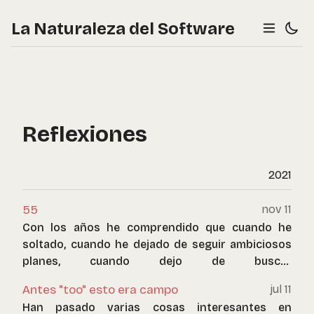
La Naturaleza del Software
Reflexiones
2021
55
nov 11
Con los años he comprendido que cuando he
soltado, cuando he dejado de seguir ambiciosos
planes, cuando dejo de buscar
desesperadamente algo, es cuando obtengo lo
Antes "too" esto era campo
jul 11
que realmente necesito y quiero.
Han pasado varias cosas interesantes en