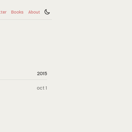
tter
Books
About
2015
oct 1