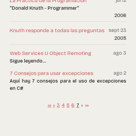
La Practica de la Programación
jul 12
“Donald Knuth - Programmer”
2006
Knuth responde a todas las preguntas
sept 23
2005
Web Services U Object Remoting
ago 3
Sigue leyendo...
7 Consejos para usar excepciones
ago 2
Aquí hay 7 consejos para el uso de excepciones
en C#
««
«
3
4
5
6
7
»
»»