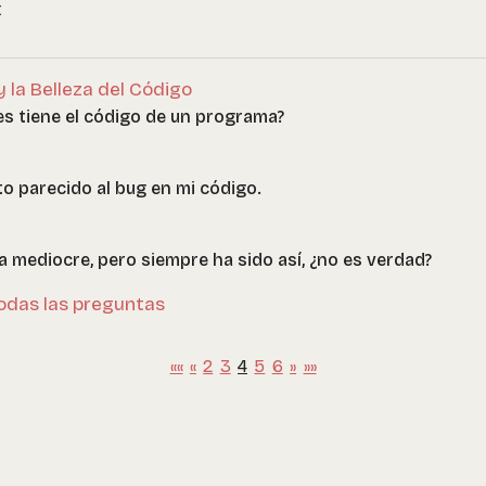
x
y la Belleza del Código
s tiene el código de un programa?
rto parecido al bug en mi código.
 mediocre, pero siempre ha sido así, ¿no es verdad?
odas las preguntas
««
«
2
3
4
5
6
»
»»