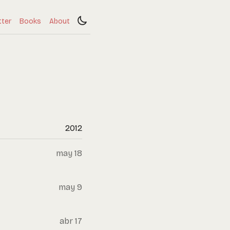
tter
Books
About
2012
may 18
may 9
abr 17