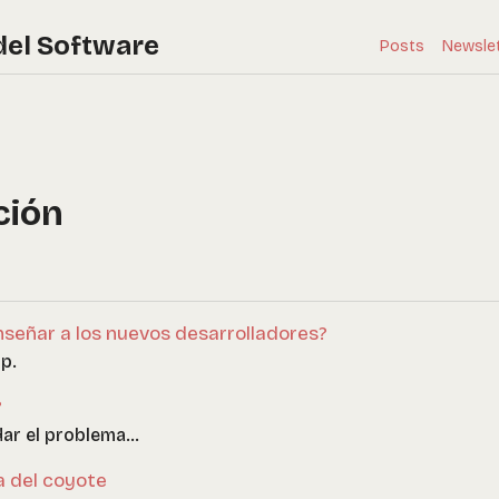
del Software
Posts
Newsle
ción
señar a los nuevos desarrolladores?
p.
?
r el problema...
a del coyote