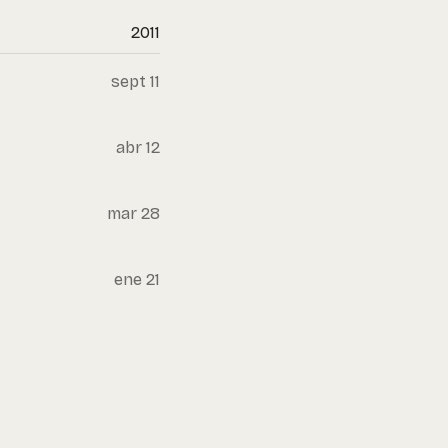
2011
sept 11
abr 12
mar 28
ene 21