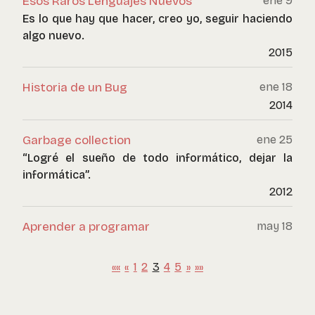
Esos Raros Lenguajes Nuevos
ene 9
Es lo que hay que hacer, creo yo, seguir haciendo
algo nuevo.
2015
Historia de un Bug
ene 18
2014
Garbage collection
ene 25
“Logré el sueño de todo informático, dejar la
informática”.
2012
Aprender a programar
may 18
««
«
1
2
3
4
5
»
»»