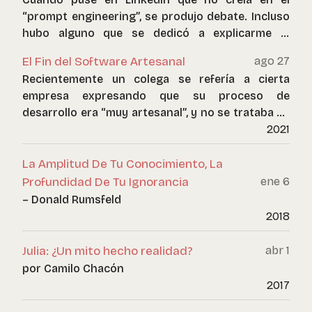
“prompt engineering”, se produjo debate. Incluso
hubo alguno que se dedicó a explicarme la
importancia de las distintas ramas de la
El Fin del Software Artesanal
ago 27
ingeniería del software, porque seguro que yo
Recientemente un colega se refería a cierta
consideraba que no eran útiles tampoco. Como si
empresa expresando que su proceso de
mi escepticismo con este neologismo equivaliera
desarrollo era “muy artesanal”, y no se trataba de
a despreciar décadas de conocimiento
un cumplido.
2021
acumulado en nuestra disciplina.
La Amplitud De Tu Conocimiento, La
Profundidad De Tu Ignorancia
ene 6
– Donald Rumsfeld
2018
Julia: ¿Un mito hecho realidad?
abr 1
por Camilo Chacón
2017