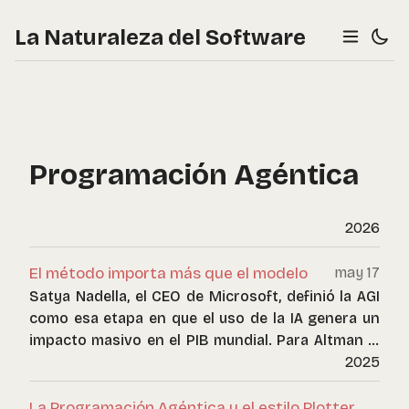
La Naturaleza del Software
Programación Agéntica
2026
El método importa más que el modelo
may 17
Satya Nadella, el CEO de Microsoft, definió la AGI
como esa etapa en que el uso de la IA genera un
impacto masivo en el PIB mundial. Para Altman el
éxito está en el surgimiento de la primera startup
2025
unicornio de una persona: una empresa de un
solo individuo valorada en mil millones de dólares.
La Programación Agéntica y el estilo Plotter