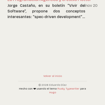
Jorge Castaño, en su boletín “Vivir del
nov 20
Software”, propone dos conceptos
interesantes: “spec-driven development” y
“parallel programming”. Me pareció
interesante la propuesta, pero al leerlo con
atención, me pareció que ambos
conceptos caen bajo el paraguas de lo que
yo llamo es estilo plotter.
Volver al inicio
© 2026 Eduardo Díaz
Hecho con ❤️ usando el tema
Rusty Typewriter
para
Hugo