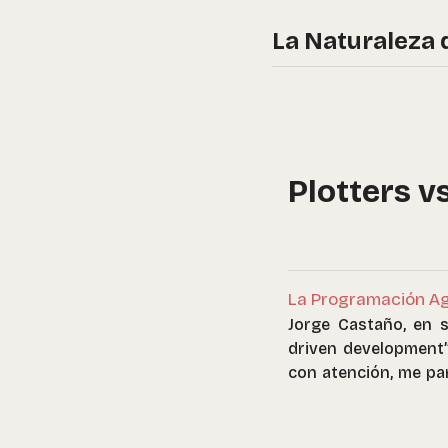
La Naturaleza 
Plotters v
La Programación Agé
Jorge Castaño, en s
driven development” 
con atención, me pa
plotter.