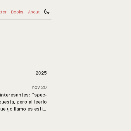
tter
Books
About
2025
nov 20
interesantes: “spec-
uesta, pero al leerlo
e yo llamo es estilo