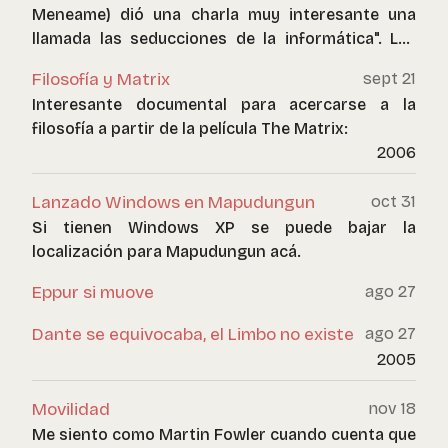
Meneame) dió una charla muy interesante una
llamada las seducciones de la informática". Les
recomiendo ver el video, es bastante bueno y
Filosofía y Matrix
sept 21
luego leer este apunte complementario en su
Interesante documental para acercarse a la
blog.
filosofía a partir de la película The Matrix:
2006
Lanzado Windows en Mapudungun
oct 31
Si tienen Windows XP se puede bajar la
localización para Mapudungun acá.
Eppur si muove
ago 27
Dante se equivocaba, el Limbo no existe
ago 27
2005
Movilidad
nov 18
Me siento como Martin Fowler cuando cuenta que