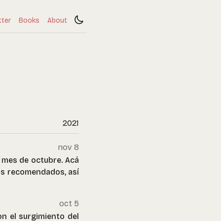
tter
Books
About
2021
nov 8
l mes de octubre. Acá
bros recomendados, así
oct 5
on el surgimiento del