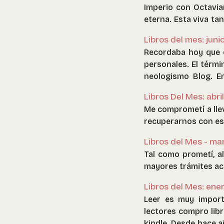
Imperio con Octavian
eterna. Esta viva ta
este libro sea conte
Libros del mes: junio
tema es interesante,
Recordaba hoy que or
que ver con el triunfo
personales. El térmi
que habría logrado R
neologismo Blog. E
inicial estaba bas
llevando este registr
aparecen posteriorm
Libros Del Mes: abri
conocía, es que Octa
Me comprometí a lleva
esa propiedad a Roma
recuperarnos con es
todas maneras un lib
realidad moderna, co
Libros del Mes - ma
Tal como prometí, al
mayores trámites acá
Libros del Mes: ene
Leer es muy impor
lectores compro lib
kindle. Desde hace a