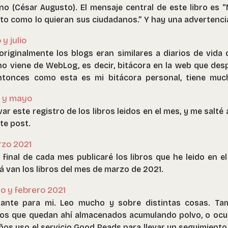
o (César Augusto). El mensaje central de este libro es “
nto como lo quieran sus ciudadanos.” Y hay una advertenci
mporáneo al gobierno de Trump y a las crisis en varios p
 y julio
 pero siento que el autor se da muchas vueltas para plantea
iginalmente los blogs eran similares a diarios de vida d
 del populismo, y lo que el llama el equilibrio de fuerzas entr
no viene de WebLog, es decir, bitácora en la web que des
oma en sus primero años. Pero creo que no se hace cargo 
ntonces como esta es mi bitácora personal, tiene muc
ado en una tremenda inequidad, la que intentan resolve
o de los libros que he leido.
ente (ofreciendo tierras a los legionarios, por ejemp
l y mayo
viano heredó personalmente todo el reino de Egipto, sin 
r este registro de los libros leidos en el mes, y me salté 
, lo que lo convirtió en la persona más rica y poderosa 
te post.
ro interesante para quien quiera aprender algo de la histor
n algo de cautela por supuesto.
rzo 2021
 final de cada mes publicaré los libros que he leido en el
 van los libros del mes de marzo de 2021.
ro y febrero 2021
tante para mi. Leo mucho y sobre distintas cosas. T
ros que quedan ahí almacenados acumulando polvo, o oc
ños uso el servicio Good Reads para llevar un seguimiento d