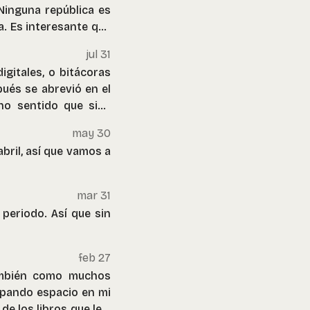
Ninguna república es
a. Es interesante que
aises, como Chile. El
jul 31
r su tesis, que tiene
igitales, o bitácoras
e la élite y el pueblo,
pués se abrevió en el
de que ese equilibrio
ho sentido que siga
r los caudillos que
lo). Un dato, que no
may 30
tener que rendir por
abril, así que vamos a
del mundo antiguo. De
ia y proyectarlo a la
mar 31
 periodo. Así que sin
feb 27
ambién como muchos
upando espacio en mi
e los libros que leo,