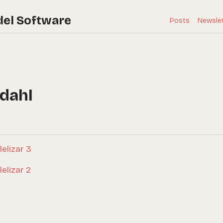
del Software
Posts
Newsle
dahl
elizar 3
elizar 2