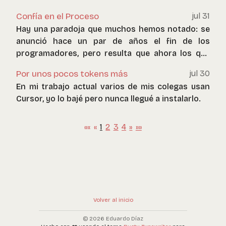
programación una década más tarde.
Confía en el Proceso
jul 31
Hay una paradoja que muchos hemos notado: se
anunció hace un par de años el fin de los
programadores, pero resulta que ahora los que
más están gastando en IA son estos
Por unos pocos tokens más
jul 30
profesionales.
En mi trabajo actual varios de mis colegas usan
Cursor, yo lo bajé pero nunca llegué a instalarlo.
««
«
1
2
3
4
»
»»
Volver al inicio
© 2026 Eduardo Díaz