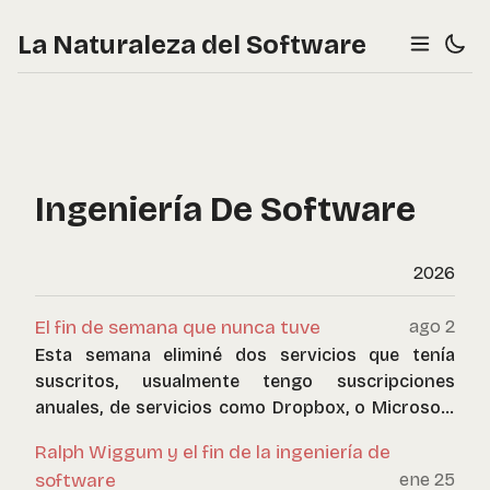
La Naturaleza del Software
Ingeniería De Software
2026
El fin de semana que nunca tuve
ago 2
Esta semana eliminé dos servicios que tenía
suscritos, usualmente tengo suscripciones
anuales, de servicios como Dropbox, o Microsoft
365. Este último lo contraté hace varios años
Ralph Wiggum y el fin de la ingeniería de
mientras mis hijos estudiaban, y la verdad es que
software
ene 25
lo mantuve por inercia.