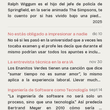
Ralph Wiggum es el hijo del jefe de policía de
Springfield, en la serie animada The Simpsons, te
lo cuento por si has vivido bajo una piedra
durante los últimos 35 años (o nunca prendiste el
2025
televidor sintonizando canal 13 en Chile).
No estás obligado a impresionar a nadie
dic 10
No sé si les pasó en la universidad que a veces les
tocaba examen y el profe les decía que durante el
mismo podrían usar todos los apuntes e incluso
traer los libros que quisieran.
La entrevista técnica en la era IA
nov 30
Los Enanitos Verdes tienen una canción que dice
“sumar tiempo no es sumar amor”, lo mismo
aplica a la experiencia laboral. Llevar muchos
años trabajando no te hace “senior”.
Ingeniería de Software como Tecnología
sept 14
“La ingeniería de software no será solo un
proceso, sino que una tecnología.” Así predecía
Bertrand Meyer en 2010 cómo sería la