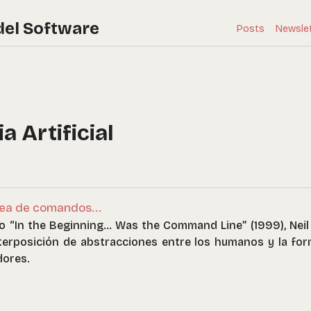
del Software
Posts
Newsle
a Artificial
línea de comandos...
do “In the Beginning… Was the Command Line” (1999), Nei
nterposición de abstracciones entre los humanos y la fo
dores.