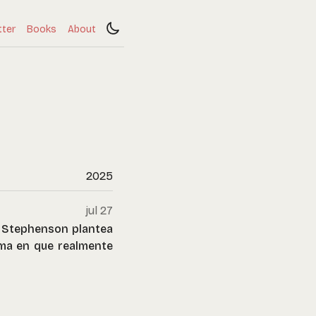
tter
Books
About
2025
jul 27
l Stephenson plantea
rma en que realmente