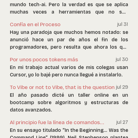
mundo tech-ai. Pero la verdad es que se aplica
muchas veces a herramientas que no son
agentes de inteligencia artificial propiamente tal.
Confía en el Proceso
jul 31
Hay una paradoja que muchos hemos notado: se
anunció hace un par de años el fin de los
programadores, pero resulta que ahora los que
más están gastando en IA son estos
Por unos pocos tokens más
jul 30
profesionales.
En mi trabajo actual varios de mis colegas usan
Cursor, yo lo bajé pero nunca llegué a instalarlo.
To Vibe or not to Vibe, that is the question
jul 29
El año pasado dicté un taller online en un
bootcamp sobre algoritmos y estructuras de
datos avanzados.
Al principio fue la línea de comandos...
jul 27
En su ensayo titulado “In the Beginning… Was the
Command Line” (1999), Neil Stephenson plantea