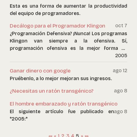
Esta es una forma de aumentar la productividad
del equipo de programadores.
Decálogo para el Programador Klingon
oct 7
¿Programación Defensiva? ¡Nunca! Los programas
Klingon van siempre a la ofensiva. Sí,
programación ofensiva es la mejor forma de
hacerlo.
2005
Ganar dinero con google
ago 12
Pruébenlo, a lo mejor mejoran sus ingresos.
¿Necesitas un ratón transgénico?
ago 8
El hombre embarazado y ratón transgénico
El siguiente artículo fue publicado en
ago 8
*2005:*
««
«
1
2
3
4
5
»
»»