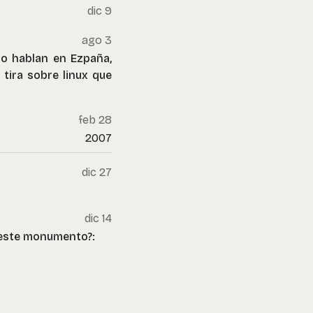
dic 9
ago 3
lo hablan en Ezpaña,
 tira sobre linux que
feb 28
2007
dic 27
dic 14
 este monumento?: