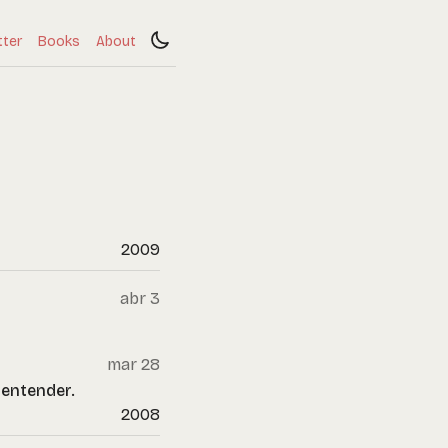
tter
Books
About
2009
abr 3
mar 28
 entender.
2008