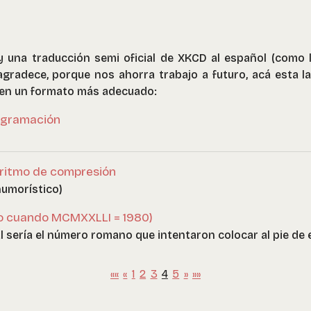
y una traducción semi oficial de XKCD al español (como 
 agradece, porque nos ahorra trabajo a futuro, acá esta la
 , en un formato más adecuado:
ogramación
oritmo de compresión
humorístico)
o cuando MCMXXLLI = 1980)
 sería el número romano que intentaron colocar al pie de
««
«
1
2
3
4
5
»
»»