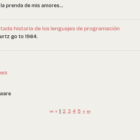
o, la prenda de mis amores...
tada historia de los lenguajes de programación
urtz go to 1964.
nes
tware
««
«
1
2
3
4
5
»
»»