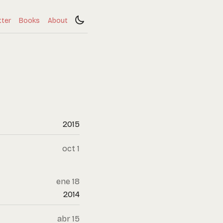
tter
Books
About
2015
oct 1
ene 18
2014
abr 15