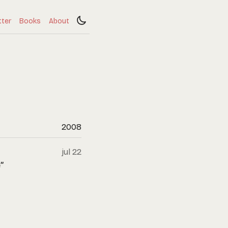
tter
Books
About
2008
jul 22
”