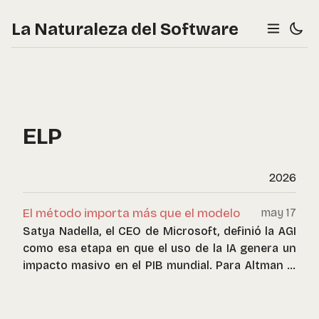
La Naturaleza del Software
ELP
2026
El método importa más que el modelo
may 17
Satya Nadella, el CEO de Microsoft, definió la AGI
como esa etapa en que el uso de la IA genera un
impacto masivo en el PIB mundial. Para Altman el
éxito está en el surgimiento de la primera startup
unicornio de una persona: una empresa de un
solo individuo valorada en mil millones de dólares.