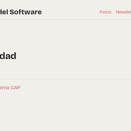
del Software
Posts
Newsle
idad
orema CAP