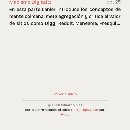
Maoismo Digital 2
oct 25
este artículo. No estoy acusando de nada a
En esta parte Lanier introduce los conceptos de
Ricardo Galli, porque es probable que no sepa que
mente colmena, meta agregación y critica el valor
está en un error, pero pasa que la historia de la
de sitios como Digg, Reddit, Meneame, Fresqui o
carta de Thomas Jefferson, usada tantas veces
BlogMemes.
como argumento, tiene que ser re examinada, en
base al contexto y a la historia de su gestación.
Volver al inicio
© 2026 Eduardo Díaz
Hecho con ❤️ usando el tema
Rusty Typewriter
para
Hugo