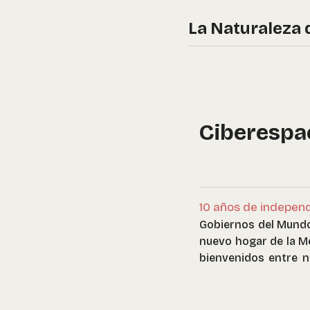
La Naturaleza 
Ciberespa
10 años de independ
Gobiernos del Mundo 
nuevo hogar de la Me
bienvenidos entre n
hemos elegido ning
autoridad que aquéll
estamos construye