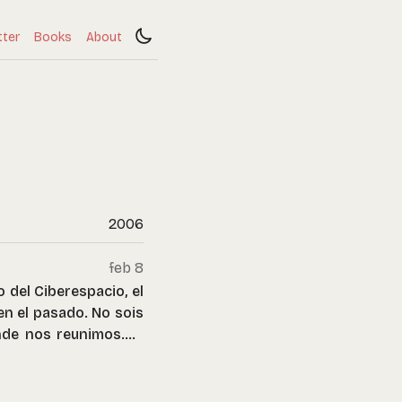
tter
Books
About
2006
feb 8
 del Ciberespacio, el
en el pasado. No sois
onde nos reunimos.No
 a vosotros sin más
io social global que
ue estáis buscando