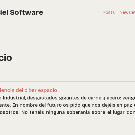
del Software
Posts
Newsle
cio
encia del ciber espacio
Industrial, desgastados gigantes de carne y acero: vengo
nte. En nombre del futuro os pido que nos dejéis en paz 
osotros. No tenéis ninguna soberanía sobre el lugar d
ún gobierno, ni pretendemos tenerlo, así que me dirijo
a con la que la libertad siempre habla. Declaro al espac
ndo independiente por naturaleza de las tiranías q