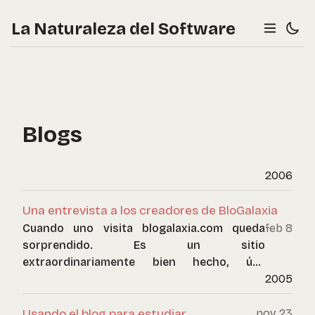
La Naturaleza del Software
Blogs
2006
Una entrevista a los creadores de BloGalaxia
Cuando uno visita blogalaxia.com queda
feb 8
sorprendido. Es un sitio
extraordinariamente bien hecho, útil,
adictivo y yo creo que se va a volver el
2005
referente obligado de la blogosfera
hispanoparlante (o hispanoescribiente?).
Usando el blog para estudiar
nov 23