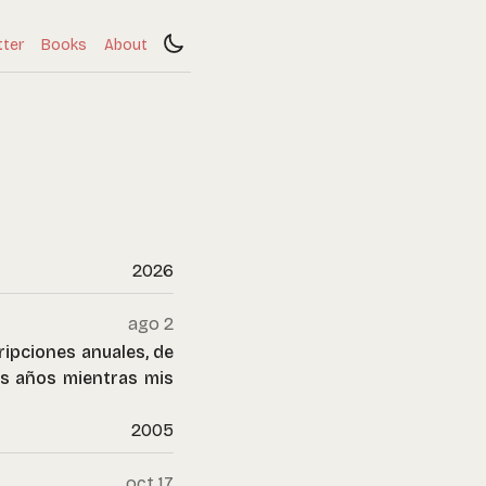
tter
Books
About
2026
ago 2
ripciones anuales, de
os años mientras mis
2005
oct 17