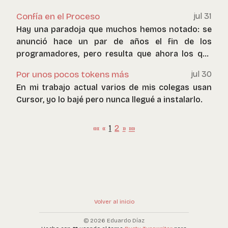
agentes de inteligencia artificial propiamente tal.
Confía en el Proceso
jul 31
Hay una paradoja que muchos hemos notado: se
anunció hace un par de años el fin de los
programadores, pero resulta que ahora los que
más están gastando en IA son estos
Por unos pocos tokens más
jul 30
profesionales.
En mi trabajo actual varios de mis colegas usan
Cursor, yo lo bajé pero nunca llegué a instalarlo.
««
«
1
2
»
»»
Volver al inicio
© 2026 Eduardo Díaz