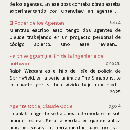
de los agentes. En ese post contaba cómo estaba
experimentando con OpenClaw, un agente de
código abierto que prometía ser “la IA que
El Poder de los Agentes
feb 4
realmente hace cosas”. También hablaba sobre la
Mientras escribo esto, tengo dos agentes de
maestría necesaria para orquestar estas
Claude trabajando en un proyecto personal de
herramientas, la brecha digital que generan, y los
código abierto. Uno está revisando
riesgos de seguridad que implican.
vulnerabilidades y problemas de arquitectura. El
Ralph Wiggum y el fin de la ingeniería de
otro está escribiendo un par de features nuevas.
software
ene 25
Y sí, hay un tercer agente ayudándome a
Ralph Wiggum es el hijo del jefe de policía de
estructurar y corregir este post.
Springfield, en la serie animada The Simpsons, te
lo cuento por si has vivido bajo una piedra
durante los últimos 35 años (o nunca prendiste el
2025
televidor sintonizando canal 13 en Chile).
Agente Code, Claude Code
ago 4
La palabra agente se ha puesto de moda en el sub
mundo tech-ai. Pero la verdad es que se aplica
muchas veces a herramientas que no son