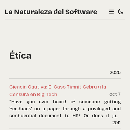
La Naturaleza del Software
Ética
2025
Ciencia Cautiva: El Caso Timnit Gebru y la
Censura en Big Tech
oct 7
“Have you ever heard of someone getting
‘feedback’ on a paper through a privileged and
confidential document to HR? Or does it just
happen to people like me who are constantly
2011
dehumanized?”