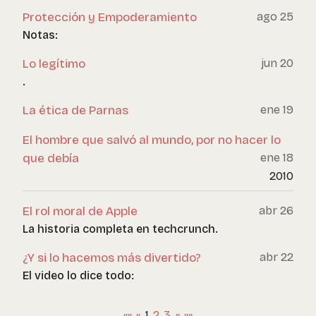
Protección y Empoderamiento
ago 25
Notas:
Lo legítimo
jun 20
.
La ética de Parnas
ene 19
El hombre que salvó al mundo, por no hacer lo
que debía
ene 18
2010
El rol moral de Apple
abr 26
La historia completa en techcrunch.
¿Y si lo hacemos más divertido?
abr 22
El video lo dice todo:
««
«
1
2
3
»
»»