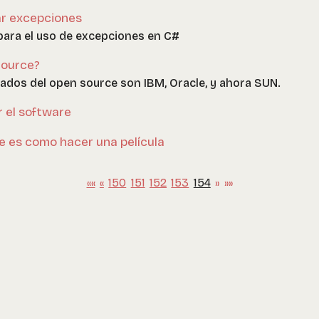
ar excepciones
para el uso de excepciones en C#
Source?
ados del open source son IBM, Oracle, y ahora SUN.
 el software
e es como hacer una película
««
«
150
151
152
153
154
»
»»