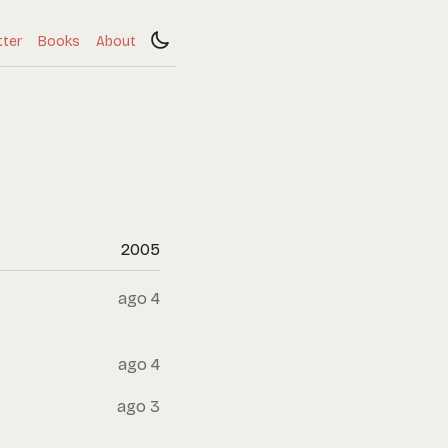
tter
Books
About
2005
ago 4
ago 4
ago 3