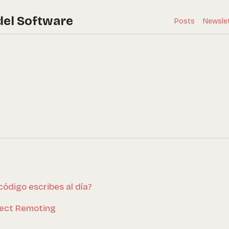
del Software
Posts
Newsle
código escribes al día?
ject Remoting