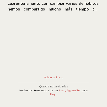
cuarentena, junto con cambiar varios de hábitos,
hemos compartido mucho más tiempo con
nuestras familias. Lo que es el lado positivo de
toda esta situación.
Volver al inicio
© 2026 Eduardo Díaz
Hecho con ❤️ usando el tema
Rusty Typewriter
para
Hugo