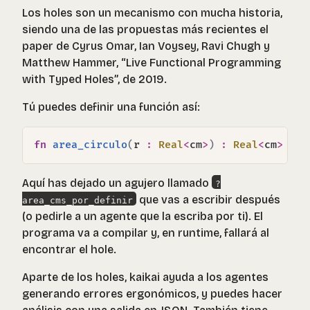
Los holes son un mecanismo con mucha historia,
siendo una de las propuestas más recientes el
paper de Cyrus Omar, Ian Voysey, Ravi Chugh y
Matthew Hammer, “Live Functional Programming
with Typed Holes”, de 2019.
Tú puedes definir una función así:
fn
area_circulo
(
r 
:
Real
<
cm
>
)
:
Real
<
cm
>
=
?
Aquí has dejado un agujero llamado
?
que vas a escribir después
area_cms_por_definir
(o pedirle a un agente que la escriba por ti). El
programa va a compilar y, en runtime, fallará al
encontrar el hole.
Aparte de los holes, kaikai ayuda a los agentes
generando errores ergonómicos, y puedes hacer