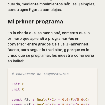
cuerda, mediante movimientos hábiles y simples,
construyes figuras complejas.
Mi primer programa
En la charla que les mencioné, comento que lo
primero que aprendí a programar fue un
conversor entre grados Celsius y Fahrenheit.
Bueno, para seguir la tradición, y porque es lo
único que sé programar, les muestro cómo sería
en kaikai:
# conversor de temperaturas 
unit
F
unit
C
const
 f2c 
:
Real
<
F
/
C
>
=
9.0
<
F
>
/
5.0
<
C
>
const
 c2f 
:
Real
<
C
/
F
>
=
5.0
<
C
>
/
9.0
<
F
>