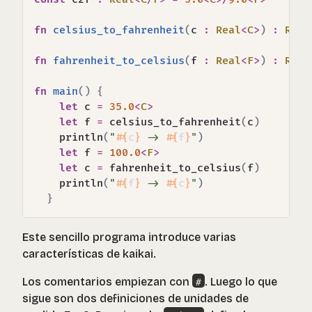
fn
celsius_to_fahrenheit
(
c 
:
Real
<
C
>
)
:
Real
fn
fahrenheit_to_celsius
(
f 
:
Real
<
F
>
)
:
Real
fn
main
(
)
{
let
 c 
=
35.0
<
C
>
let
 f 
=
 celsius_to_fahrenheit
(
c
)
    println
(
"
#{
c
}
 -> 
#{
f
}
"
)
let
 f 
=
100.0
<
F
>
let
 c 
=
 fahrenheit_to_celsius
(
f
)
    println
(
"
#{
f
}
 -> 
#{
c
}
"
)
}
Este sencillo programa introduce varias
características de kaikai.
Los comentarios empiezan con
. Luego lo que
#
sigue son dos definiciones de unidades de