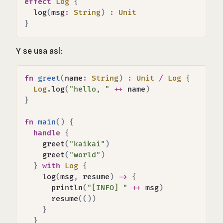
effect
Log
{
  log
(
msg
:
String
)
:
Unit
}
Y se usa así:
fn
greet
(
name
:
String
)
:
Unit
/
Log
{
Log
.log
(
"hello, "
++
 name
)
}
fn
main
(
)
{
handle
{
    greet
(
"kaikai"
)
    greet
(
"world"
)
}
with
Log
{
    log
(
msg
,
 resume
)
->
{
      println
(
"[INFO] "
++
 msg
)
      resume
(
(
)
)
}
}