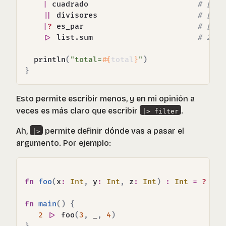
|
 cuadrado                        
# [1, 
|
|
 divisores                      
# [1, 
|
?
 es_par                         
# [4, 
|>
 list.sum                       
# 20  
  println
(
"total=
#{
total
}
"
)
}
Esto permite escribir menos, y en mi opinión a
veces es más claro que escribir
.
|> filter
Ah,
permite definir dónde vas a pasar el
|>
argumento. Por ejemplo:
fn
foo
(
x
:
Int
,
 y
:
Int
,
 z
:
Int
)
:
Int
=
?
fn
main
(
)
{
2
|>
 foo
(
3
,
 _
,
4
)