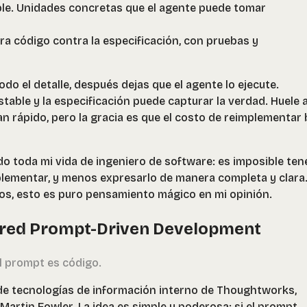
le. Unidades concretas que el agente puede tomar
era código contra la especificación, con pruebas y
odo el detalle, después dejas que el agente lo ejecute.
table y la especificación puede capturar la verdad. Huele 
n rápido, pero la gracia es que el costo de reimplementar 
ido toda mi vida de ingeniero de software: es imposible ten
plementar, y menos expresarlo de manera completa y clara
s, esto es puro pensamiento mágico en mi opinión.
ured Prompt-Driven Development
el prompt es código.
 de tecnologías de información interno de Thoughtworks,
 Martin Fowler. La idea es simple y poderosa: si el prompt