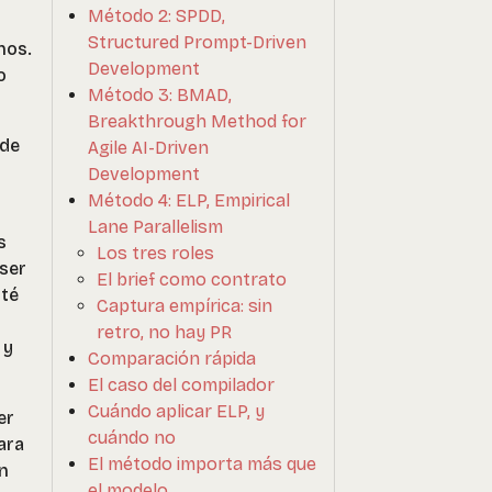
Método 2: SPDD,
Structured Prompt-Driven
nos.
Development
o
Método 3: BMAD,
Breakthrough Method for
ede
Agile AI-Driven
Development
Método 4: ELP, Empirical
Lane Parallelism
s
Los tres roles
 ser
El brief como contrato
nté
Captura empírica: sin
retro, no hay PR
 y
Comparación rápida
El caso del compilador
Cuándo aplicar ELP, y
er
cuándo no
ara
El método importa más que
an
el modelo