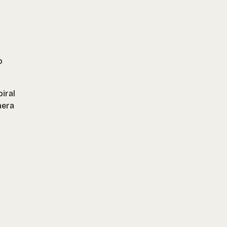
o
iral
mera