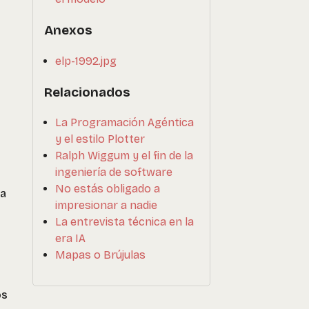
Anexos
elp-1992.jpg
Relacionados
La Programación Agéntica
y el estilo Plotter
Ralph Wiggum y el fin de la
ingeniería de software
No estás obligado a
ta
impresionar a nadie
La entrevista técnica en la
era IA
Mapas o Brújulas
os