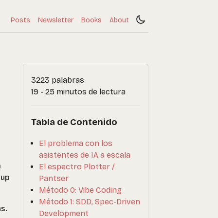
Posts
Newsletter
Books
About
3223 palabras
19 - 25 minutos de lectura
Tabla de Contenido
El problema con los
asistentes de IA a escala
n
El espectro Plotter /
tup
Pantser
Método 0: Vibe Coding
Método 1: SDD, Spec-Driven
s.
Development