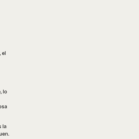
 el
, lo
cosa
 la
uen.