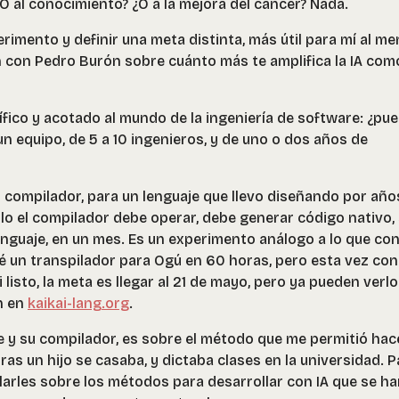
O al conocimiento? ¿O a la mejora del cáncer? Nada.
imento y definir una meta distinta, más útil para mí al me
con Pedro Burón sobre cuánto más te amplifica la IA com
fico y acotado al mundo de la ingeniería de software: ¿pu
un equipo, de 5 a 10 ingenieros, y de uno o dos años de
 compilador, para un lenguaje que llevo diseñando por año
olo el compilador debe operar, debe generar código nativo,
enguaje, en un mes. Es un experimento análogo a lo que co
é un transpilador para Ogú en 60 horas, pero esta vez con
 listo, la meta es llegar al 21 de mayo, pero ya pueden verlo
n en
kaikai-lang.org
.
je y su compilador, es sobre el método que me permitió hac
ras un hijo se casaba, y dictaba clases en la universidad. P
larles sobre los métodos para desarrollar con IA que se h