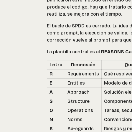
produce el código, hay que tratarlo co
reutiliza, se mejora con el tiempo.
El bucle de SPDD es cerrado. La idea 
como prompt, la ejecución se valida, l
corrección vuelve al prompt para que
La plantilla central es el
REASONS Ca
Letra
Dimensión
Qu
R
Requirements
Qué resolver
E
Entities
Modelo de d
A
Approach
Solución el
S
Structure
Componente
O
Operations
Tareas, secu
N
Norms
Convencione
S
Safeguards
Riesgos y m