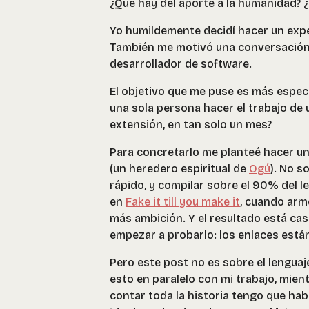
¿Qué hay del aporte a la humanidad? ¿
Yo humildemente decidí hacer un exper
También me motivó una conversación 
desarrollador de software.
El objetivo que me puse es más especí
una sola persona hacer el trabajo de 
extensión, en tan solo un mes?
Para concretarlo me planteé hacer un
(un heredero espiritual de
Ogú
). No s
rápido, y compilar sobre el 90% del l
en
Fake it till you make it
, cuando arm
más ambición. Y el resultado está casi
empezar a probarlo: los enlaces está
Pero este post no es sobre el lengua
esto en paralelo con mi trabajo, mient
contar toda la historia tengo que hab