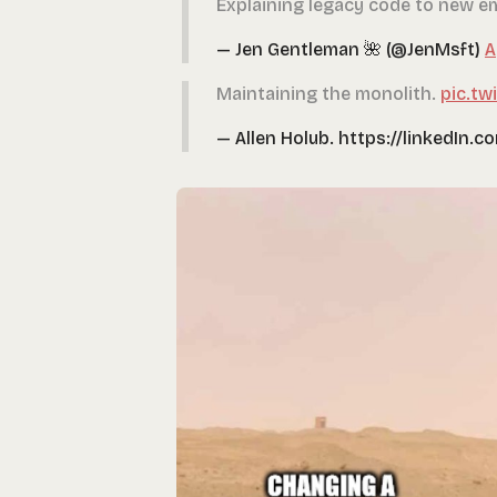
Explaining legacy code to new 
— Jen Gentleman 🌺 (@JenMsft)
A
Maintaining the monolith.
pic.t
— Allen Holub. https://linkedIn.c