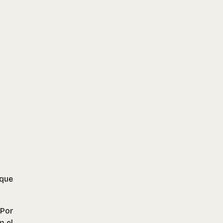
 que
 Por
n el