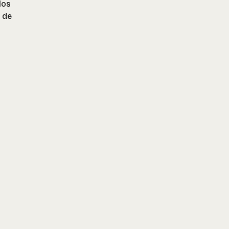
los
 de