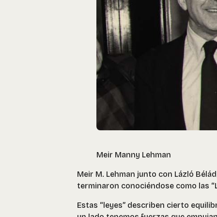
Meir Manny Lehman
Meir M. Lehman junto con Lázló Bélád
terminaron conociéndose como las “Le
Estas “leyes” describen cierto equilib
un lado tenemos fuerzas que empujan 