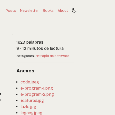
Posts
Newsletter
Books
About
1629 palabras
9 - 12 minutos de lectura
categories:
entropía de software
Anexos
code.jpeg
e-program-1.png
a
e-program-2.png
s
featured.jpg
lazlo.jpg
legacy.jpeg