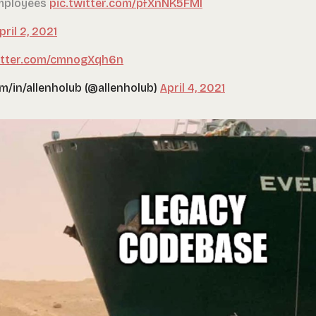
employees
pic.twitter.com/pfXnNK5FMI
pril 2, 2021
witter.com/cmnogXqh6n
om/in/allenholub (@allenholub)
April 4, 2021