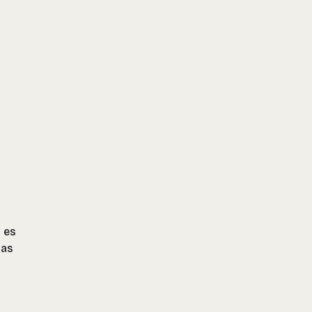
 es
las