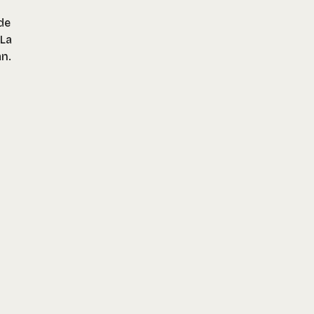
de
 La
n.