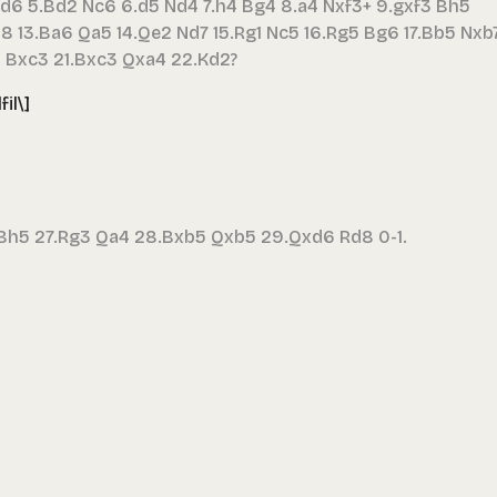
3 d6 5.Bd2 Nc6 6.d5 Nd4 7.h4 Bg4 8.a4 Nxf3+ 9.gxf3 Bh5
b8 13.Ba6 Qa5 14.Qe2 Nd7 15.Rg1 Nc5 16.Rg5 Bg6 17.Bb5 Nxb
5 Bxc3 21.Bxc3 Qxa4 22.Kd2?
il\]
Bh5 27.Rg3 Qa4 28.Bxb5 Qxb5 29.Qxd6 Rd8 0-1.