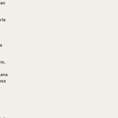
 en
rle
ea
mo,
mana
esa