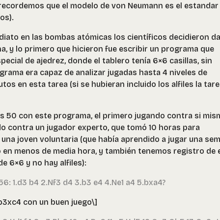
recordemos que el modelo de von Neumann es el estandar
os).
diato en las bombas atómicas los científicos decidieron da
, y lo primero que hicieron fue escribir un programa que
pecial de ajedrez, donde el tablero tenía 6×6 casillas, sin
rograma era capaz de analizar jugadas hasta 4 niveles de
s en esta tarea (si se hubieran incluido los alfiles la tar
os 50 con este programa, el primero jugando contra si mis
do contra un jugador experto, que tomó 10 horas para
a una joven voluntaria (que había aprendido a jugar una se
ó en menos de media hora, y también tenemos registro de 
e 6×6 y no hay alfiles):
6: 1.d3 b4 2.Nf3 d4 3.b3 e4 4.Ne1 a4 5.bxa4?
b3xc4 con un buen juego\]