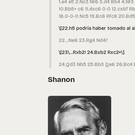
1.e4 e5 2.Nc3 Nf6 3.d4 Bb4 4.Nf
10.Bb5+ c6 11.dxc6 0-0 12.cxb7 R
18.0-0-0 Nc5 19.Bc6 Rfc8 20.Bd
\[22.h5 podría haber tomado al alf
22...Ne6 23.Rg4 Nd4?
\[23\...Rxb2! 24.Bxb2 Rxc2+\]
24.Qd3 Nb5 25.Bb3 Qa6 26.Bc4 
Shanon