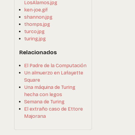
LosAlamos.jpg
ken-joe.gif
shannon.jpg
thomps.jpg
turco.jpg
turing.jpg
Relacionados
El Padre de la Computación
Un almuerzo en Lafayette
Square
Una máquina de Turing
hecha con legos
Semana de Turing
El extraño caso de Ettore
Majorana