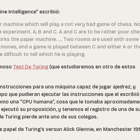
ne Intelligence" escribió:
aper machine which will play a not very bad game of chess. N
e experiment. A, B and C. A and C are to be rather poor ch
works the paper machine. ... Two rooms are used with some
oves, and a game is played between C and either A or th
difficult to tell which he is playing.
famoso
Test De Turing
(que estudiaremos en otro de estos
nstrucciones para una máquina capaz de jugar ajedrez, y
 que pudieran ejecutar las instrucciones que el escribió 
 como una “CPU humana”, cosa que le tomaba aproximadam
, ejecutó su proposición, y tenemos el registro de una de s
de Turing pierde ante uno de sus colegas.
e papel de Turing's versun Alick Glennie, en Manchester 19