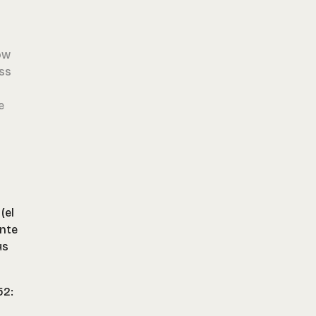
ow
ess
e
(el
ente
us
52: