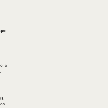
 que
o la
,
os,
ios