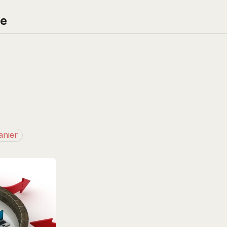
re
anier