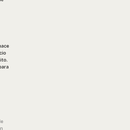
hace
cio
ito.
 para
de
un