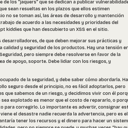
de los “jaquers” que se dedican a publicar vulnerabilidad
que sean resueltas en los plazos que ellos estimen
io no se toman así, las áreas de desarrollo y mantención
abajo de acuerdo a las necesidades y prioridades del
ipt kiddies que han descubierto un XSS en el sitio.
s desarrolladores, de que deben mejorar sus prácticas y
 calidad y seguridad de los productos. Hay una tensión en
 Seguridad, pero siempre debe resolverse en favor de la
ea de apoyo, soporte. Debe lidiar con los riesgos, y
ocupado de la seguridad, y debe saber cómo abordarla. H
lo seguro desde el principio, no es fácil adoptarlos, pero
es que sabemos de un riesgo, y decidimos vivir con él por
 sea explotado es menor que el costo de repararlo, o porq
o para corregirlo. Lo importante es advertir, consignar es
iene el desastre nadie recuerda la advertencia, pero es el
ntaría tener los recursos y el dinero para hacer un siste
ilidades, pero no siempre se puede, y muchas veces “hay q