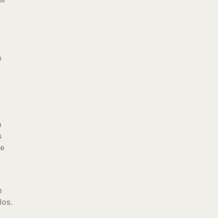
e
n
s
de
n
los.