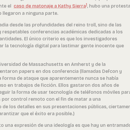
1
nte el
caso de matonaje a
Kathy Sierra
, hubo una protest
o llegaron a ninguna parte.
radia desde las profundidades del reino troll, sino de las
 respetables conferencias académicas dedicadas a los
ntidades. El único criterio es que los investigadores
r la tecnología digital para lastimar gente inocente que
niversidad de Massachusetts en Amherst y de la
entaron papers en dos conferencia (llamadas Defcon y
ra forma de ataque que aparentemente nunca se había
uso en trabajos de ficción. Ellos gastaron dos años de
guir la forma de usar tecnología de teléfonos móviles par
por control remoto con el fin de matar a una
o de los detalles en sus presentaciones públicas, ciertame
rantizar que el éxito era posible.)
sto una expresión de una ideología es que hay un entramad