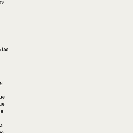
es
 las
ay
que
ue
te
ma
ue