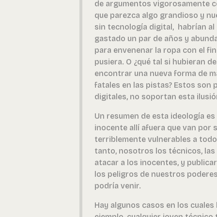
de argumentos vigorosamente c
que parezca algo grandioso y nue
sin tecnología digital, habrían 
gastado un par de años y abund
para envenenar la ropa con el fin
pusiera. O ¿qué tal si hubieran d
encontrar una nueva forma de ma
fatales en las pistas? Estos son
digitales, no soportan esta ilusió
Un resumen de esta ideología es 
inocente allí afuera que van por
terriblemente vulnerables a todos
tanto, nosotros los técnicos, l
atacar a los inocentes, y public
los peligros de nuestros podere
podría venir.
Hay algunos casos en los cuales l
ejemplo, cualquier joven técnico