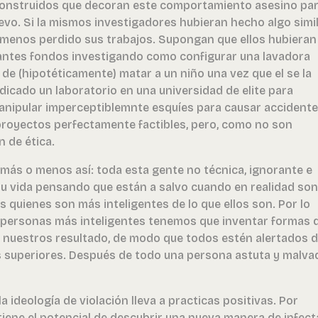
onstruidos que decoran este comportamiento asesino pa
vo. Si la mismos investigadores hubieran hecho algo simi
al menos perdido sus trabajos. Supongan que ellos hubieran
antes fondos investigando como configurar una lavadora
 de (hipotéticamente) matar a un niño una vez que el se la
edicado un laboratorio en una universidad de elite para
nipular imperceptiblemnte esquíes para causar accident
 proyectos perfectamente factibles, pero, como no son
n de ética.
más o menos así: toda esta gente no técnica, ignorante e
 su vida pensando que están a salvo cuando en realidad son
 quienes son más inteligentes de lo que ellos son. Por lo
as personas más inteligentes tenemos que inventar formas 
ar nuestros resultado, de modo que todos estén alertados 
s superiores. Después de todo una persona astuta y malva
a ideología de violación lleva a practicas positivas. Por
 tiene el potencial de descubrir una nueva manera de infect