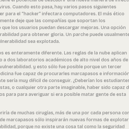
irus. Cuando esto pasa, hay varios pasos siguientes
ser para el “hacker” infectara computadores. El más ético
tamente deje que las compañías que soportan los
 que los usuarios puedan descargar mejoras. Una opción
nerabilidad para obtener gloria. Un parche puede usualment
ulnerabilidad sea explotada.
s es enteramente diferente. Las reglas de la nube aplican
o a dos laboratorios académicos de alto nivel dos años de
ulnerabilidad. y esto sólo fue posible porque un tercer
edicina fue capaz de procurarles marcapasos e informació
e sería muy dificil de conseguir. ¿Deberían los estudiante
stas, o cualquier otra parte imaginable, haber sido capaz 
s para para averiguar si era posible matar gente de esta
eriría de muchas cirugías, más de una por cada persona co
de marcapasos sólo inspirarán nuevas formas de explotar
ilidad, porque no existe una cosa tal como la seguridad