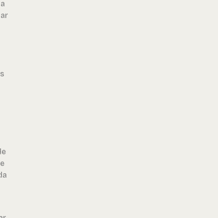
ra
lar
es
de
de
da
ar