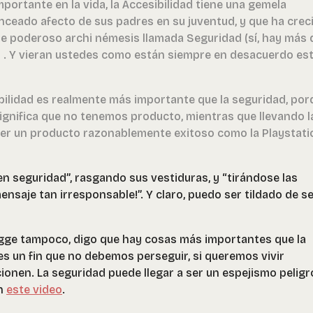
portante en la vida, la Accesibilidad tiene una gemela
nceado afecto de sus padres en su juventud, y que ha crec
te poderoso archi némesis llamada Seguridad (sí, hay más 
d) . Y vieran ustedes como están siempre en desacuerdo es
bilidad es realmente más importante que la seguridad, por
 significa que no tenemos producto, mientras que llevando l
er un producto razonablemente exitoso como la Playstati
en seguridad”, rasgando sus vestiduras, y “tirándose las
nsaje tan irresponsable!”. Y claro, puedo ser tildado de s
egge tampoco, digo que hay cosas más importantes que la
es un fin que no debemos perseguir, si queremos vivir
ionen. La seguridad puede llegar a ser un espejismo peligr
en
este video
.