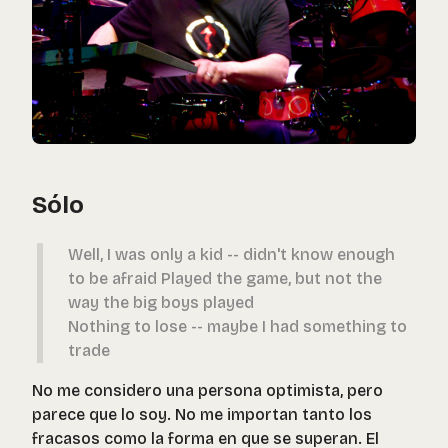
Sólo
Well, I was only a kid -- didn't know enough
to be afraid Played the game, but not the
way the big boys played
Nothing to lose -- maybe I had something to
trade
No me considero una persona optimista, pero
parece que lo soy. No me importan tanto los
fracasos como la forma en que se superan. El