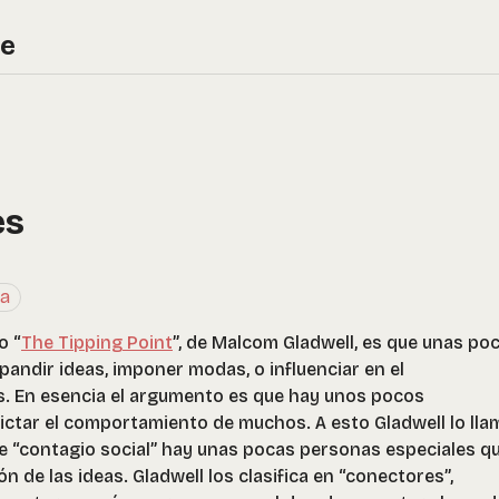
re
es
ia
o “
The Tipping Point
”, de Malcom Gladwell, es que unas po
ndir ideas, imponer modas, o influenciar en el
 En esencia el argumento es que hay unos pocos
ictar el comportamiento de muchos. A esto Gladwell lo llam
e “contagio social” hay unas pocas personas especiales q
n de las ideas. Gladwell los clasifica en “conectores”,