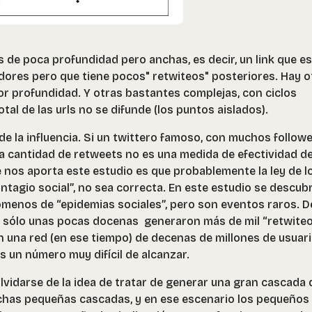
de poca profundidad pero anchas, es decir, un link que es
dores pero que tiene pocos" retwiteos" posteriores. Hay o
r profundidad. Y otras bastantes complejas, con ciclos
tal de las urls no se difunde (los puntos aislados).
de la influencia. Si un twittero famoso, con muchos followe
a cantidad de retweets no es una medida de efectividad de
ue nos aporta este estudio es que probablemente la ley de l
ontagio social”, no sea correcta. En este estudio se descub
menos de “epidemias sociales”, pero son eventos raros. D
s sólo unas pocas docenas generaron más de mil “retwiteo
 En una red (en ese tiempo) de decenas de millones de usuari
s un número muy difícil de alcanzar.
lvidarse de la idea de tratar de generar una gran cascada 
chas pequeñas cascadas, y en ese escenario los pequeños