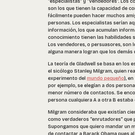
“especialistas” y “vendedores”. Los 
son los que tienen la capacidad de c
fácilmente pueden hacer muchos amigo
personas. Los especialistas serían a
información, los que acumulan inform
conocimiento tienen las habilidades 
Los vendedores, o persuasores, son l
alguna manera logran que los demás qu
La teoría de Gladwell se basa en los 
el sicólogo Stanley Milgram, quien re
experimento del
mundo pequeño
), e
por ejemplo, se elegían a dos persona
menor número de contactos. Se encon
persona cualquiera A a otra B estaba 
Milgram consideraba que existían cie
como verdaderos “enrutadores” que pe
Supongamos que quiero mandar un men
de contactar a Barack Obama pues al 