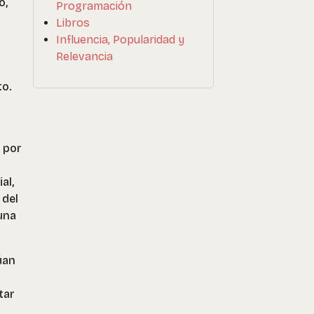
o,
Programación
Libros
Influencia, Popularidad y
Relevancia
to.
 por
al,
 del
una
úan
tar