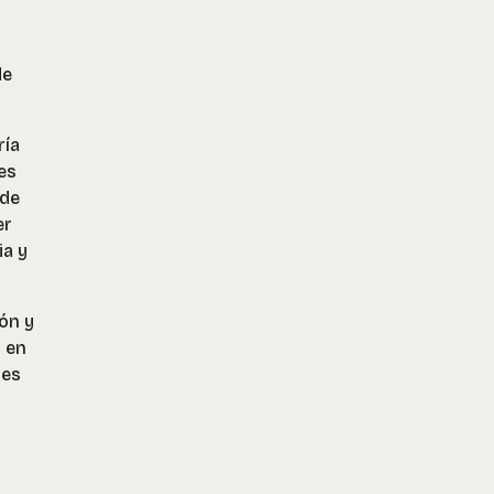
de
ría
es
 de
er
ia y
ón y
s en
res