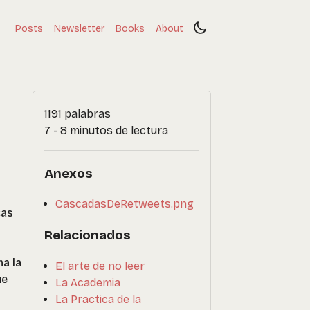
Posts
Newsletter
Books
About
1191 palabras
7 - 8 minutos de lectura
Anexos
CascadasDeRetweets.png
cas
Relacionados
a la
El arte de no leer
ue
La Academia
La Practica de la