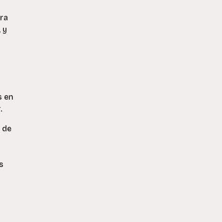
era
 y
s en
.
 de
s