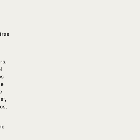
tras
rs,
l
os
re
e
s”,
os,
de