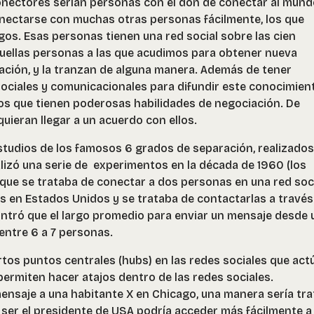
conectores serían personas con el don de conectar al mund
onectarse con muchas otras personas fácilmente, los que
s. Esas personas tienen una red social sobre las cien
quellas personas a las que acudimos para obtener nueva
ación, y la tranzan de alguna manera. Además de tener
sociales y comunicacionales para difundir este conocimien
os que tienen poderosas habilidades de negociación. De
ieran llegar a un acuerdo con ellos.
estudios de los famosos 6 grados de separación, realizados
alizó una serie de experimentos en la década de 1960 (los
n que se trataba de conectar a dos personas en una red soci
s en Estados Unidos y se trataba de contactarlas a través
tró que el largo promedio para enviar un mensaje desde 
entre 6 a 7 personas.
rtos puntos centrales (hubs) en las redes sociales que act
rmiten hacer atajos dentro de las redes sociales.
saje a una habitante X en Chicago, una manera sería tra
ser el presidente de USA podría acceder más fácilmente a