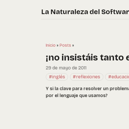
La Naturaleza del Softwa
Inicio
»
Posts
»
¡no insistáis tanto 
29 de mayo de 2011
#inglés
#reflexiones
#educaci
Y si la clave para resolver un proble
por el lenguaje que usamos?