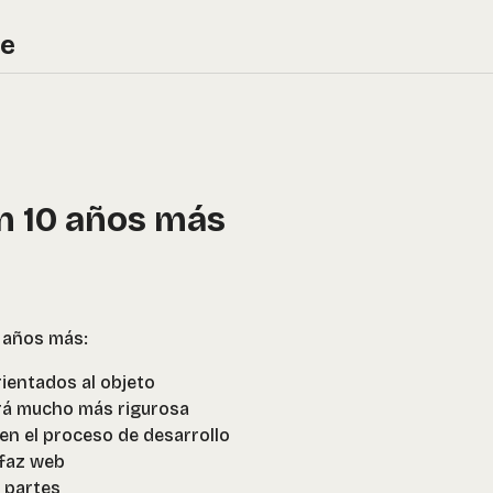
re
n 10 años más
z años más:
ientados al objeto
rá mucho más rigurosa
 en el proceso de desarrollo
rfaz web
 partes