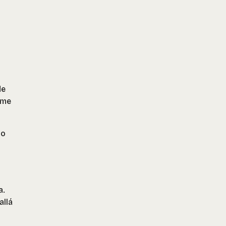
de
 me
No
a.
allá