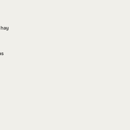
 hay
as