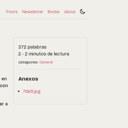
Posts
Newsletter
Books
About
372 palabras
2 - 2 minutos de lectura
categories:
General
Anexos
o en
 con
7de9.jpg
er a