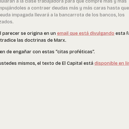
imularán a la clase trabajadora para que compre más y más
empujándoles a contraer deudas más y más caras hasta que
euda impagada llevará a la bancarrota de los bancos, los
zados.
 al parecer se origina en un
email que está divulgando
esta f
tradice las doctrinas de Marx.
ten de engañar con estas “citas proféticas”.
 ustedes mismos, el texto de El Capital está
disponible en l