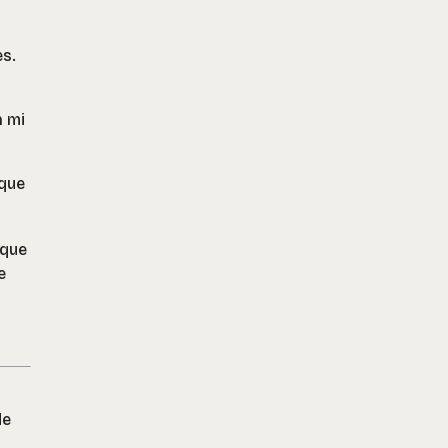
s.
n mi
que
rque
e
de