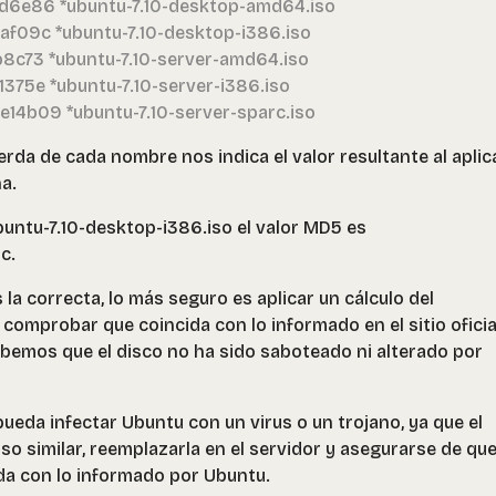
6e86 *ubuntu-7.10-desktop-amd64.iso
09c *ubuntu-7.10-desktop-i386.iso
c73 *ubuntu-7.10-server-amd64.iso
75e *ubuntu-7.10-server-i386.iso
b09 *ubuntu-7.10-server-sparc.iso
ierda de cada nombre nos indica el valor resultante al aplica
a.
buntu-7.10-desktop-i386.iso el valor MD5 es
c.
la correcta, lo más seguro es aplicar un cálculo del
omprobar que coincida con lo informado en el sitio oficia
abemos que el disco no ha sido saboteado ni alterado por
ueda infectar Ubuntu con un virus o un trojano, ya que el
so similar, reemplazarla en el servidor y asegurarse de qu
ida con lo informado por Ubuntu.