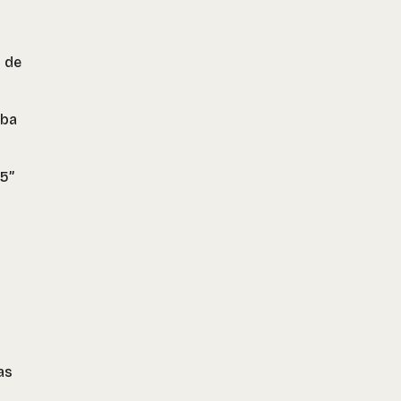
 de
eba
D5”
as