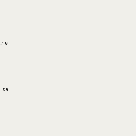
r el
l de
e