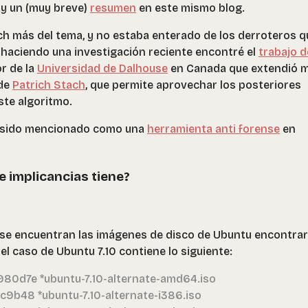
hay un (muy breve)
resumen
en este mismo blog.
h más del tema, y no estaba enterado de los derroteros q
 haciendo una investigación reciente encontré el
trabajo d
or de la
Universidad de Dalhouse
en Canada que extendió m
 de
Patrich Stach
, que permite aprovechar los posteriores
ste algoritmo.
a sido mencionado como una
herramienta anti forense
en
e implicancias tiene?
 se encuentran las imágenes de disco de Ubuntu encontra
 caso de Ubuntu 7.10 contiene lo siguiente:
d7e *ubuntu-7.10-alternate-amd64.iso
b48 *ubuntu-7.10-alternate-i386.iso