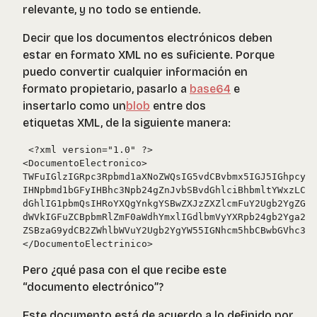
relevante, y no todo se entiende.
Decir que los documentos electrónicos deben
estar en formato XML no es suficiente. Porque
puedo convertir cualquier información en
formato propietario, pasarlo a
base64
e
insertarlo como un
blob
entre dos
etiquetas XML, de la siguiente manera:
 <?xml version="1.0" ?>

<DocumentoElectronico>

TWFuIGlzIGRpc3Rpbmd1aXNoZWQsIG5vdCBvbmx5IGJ5IGhpcyBy
IHNpbmd1bGFyIHBhc3Npb24gZnJvbSBvdGhlciBhbmltYWxzLCB3
dGhlIG1pbmQsIHRoYXQgYnkgYSBwZXJzZXZlcmFuY2Ugb2YgZGVs
dWVkIGFuZCBpbmRlZmF0aWdhYmxlIGdlbmVyYXRpb24gb2Yga25v
ZSBzaG9ydCB2ZWhlbWVuY2Ugb2YgYW55IGNhcm5hbCBwbGVhc3Vy
Pero ¿qué pasa con el que recibe este
“documento electrónico”?
Este documento está de acuerdo a lo definido por