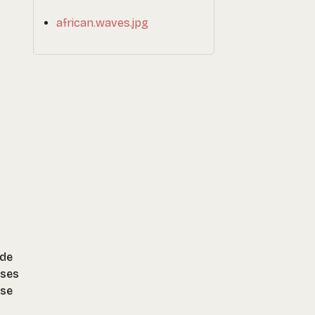
african.waves.jpg
 de
ises
 se