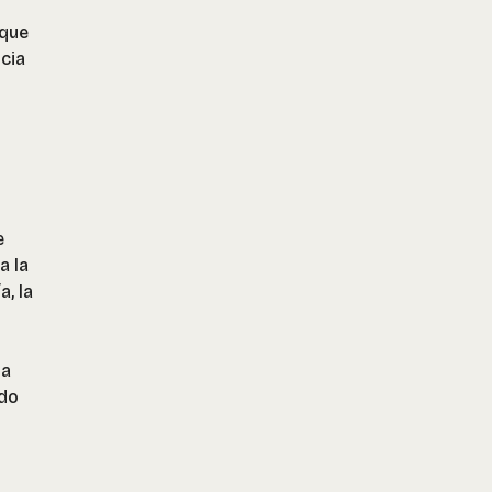
 que
cia
e
a la
, la
 a
odo
o