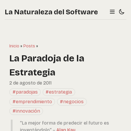
La Naturaleza del Software
Inicio
»
Posts
»
La Paradoja de la
Estrategia
2 de agosto de 2011
#paradojas
#estrategia
#emprendimiento
#negocios
#innovación
“La mejor forma de predecir el futuro es
inventándolo” –
Alan Kay