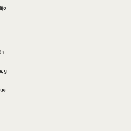
ijo
ón
a, y
que