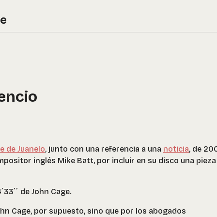
re
lencio
te de Juanelo
, junto con una referencia a una
noticia
, de 20
ositor inglés Mike Batt, por incluir en su disco una pieza 
4´33´´ de John Cage.
hn Cage, por supuesto, sino que por los abogados