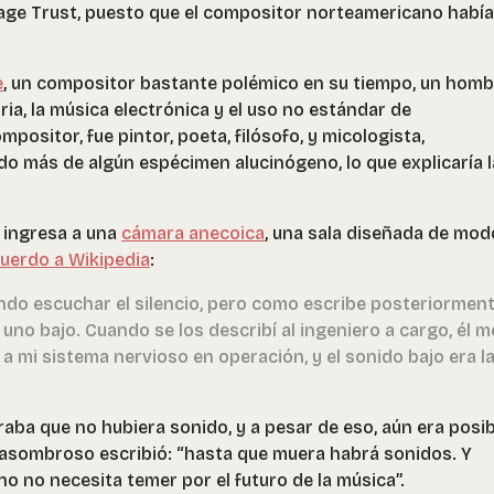
age Trust, puesto que el compositor norteamericano había
e
, un compositor bastante polémico en su tiempo, un homb
ia, la música electrónica y el uso no estándar de
ositor, fue pintor, poeta, filósofo, y micologista,
 más de algún espécimen alucinógeno, lo que explicaría l
e ingresa a una
cámara anecoica
, una sala diseñada de mod
uerdo a Wikipedia
:
ndo escuchar el silencio, pero como escribe posteriorment
uno bajo. Cuando se los describí al ingeniero a cargo, él m
a mi sistema nervioso en operación, y el sonido bajo era l
aba que no hubiera sonido, y a pesar de eso, aún era posib
 asombroso escribió: “hasta que muera habrá sonidos. Y
 no necesita temer por el futuro de la música”.