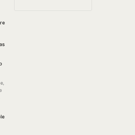
re
as
o
e,
e
a
le